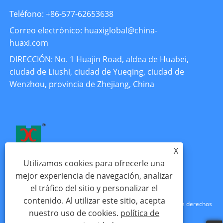
Teléfono: +86-577-62653638
Correo electrónico: huaxiglobal@china-
huaxi.com
DIRECCIÓN: No. 1 Huajin Road, aldea de Huabei,
ciudad de Liushi, ciudad de Yueqing, ciudad de
Wenzhou, provincia de Zhejiang, China
X
Utilizamos cookies para ofrecerle una
mejor experiencia de navegación, analizar
el tráfico del sitio y personalizar el
contenido. Al utilizar este sitio, acepta
Copyright © 2024 Zhejiang Huaxi Electronics Co., Ltd. Todos los derechos
nuestro uso de cookies.
política de
reservados.