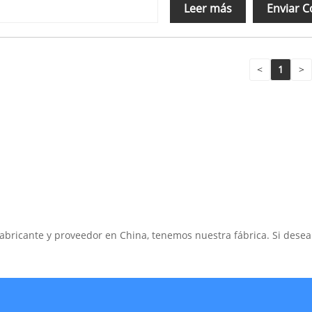
Leer más
Enviar C
<
1
>
bricante y proveedor en China, tenemos nuestra fábrica. Si dese