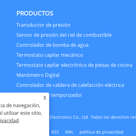
PRODUCTOS
Transductor de presión
Sensor de presión del riel de combustible
Controlador de bomba de agua
Termostato capilar mecánico
Termostato capilar electrónico de piezas de cocina
Manómetro Digital
Controlador de caldera de calefacción eléctrica
interruptor de temporizador
X
cia de navegación,
 utilizar este sitio,
t © 2024 Zhejiang Huaxi Electronics Co., Ltd. Todos los derechos re
rivacidad
Links
Sitemap
RSS
XML
política de privacidad