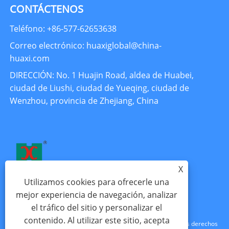
CONTÁCTENOS
Teléfono: +86-577-62653638
Correo electrónico: huaxiglobal@china-
huaxi.com
DIRECCIÓN: No. 1 Huajin Road, aldea de Huabei,
ciudad de Liushi, ciudad de Yueqing, ciudad de
Wenzhou, provincia de Zhejiang, China
X
Utilizamos cookies para ofrecerle una
mejor experiencia de navegación, analizar
el tráfico del sitio y personalizar el
contenido. Al utilizar este sitio, acepta
Copyright © 2024 Zhejiang Huaxi Electronics Co., Ltd. Todos los derechos