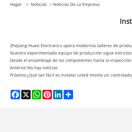
Hogar
>
Noticias
>
Noticias De La Empresa
Ins
Zhejiang Huaxi Electronics opera modernos talleres de prod
Nuestro experimentado equipo de producción sigue estrictos p
Desde el ensamblaje de los componentes hasta la inspección 
Anterior:
No hay noticias
Próximo:
¿Qué tan fácil es instalar usted mismo un controlad
Facebook
X
WhatsApp
Pinterest
LinkedIn
Share