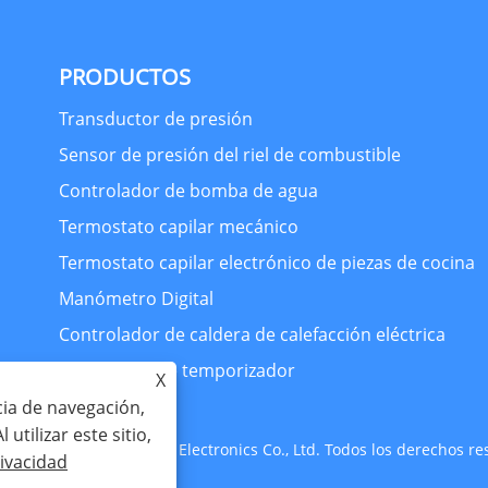
PRODUCTOS
Transductor de presión
Sensor de presión del riel de combustible
Controlador de bomba de agua
Termostato capilar mecánico
Termostato capilar electrónico de piezas de cocina
Manómetro Digital
Controlador de caldera de calefacción eléctrica
interruptor de temporizador
X
cia de navegación,
 utilizar este sitio,
t © 2024 Zhejiang Huaxi Electronics Co., Ltd. Todos los derechos re
rivacidad