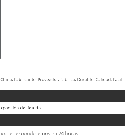
hina, Fabricante, Proveedor, Fábrica, Durable, Calidad, Fácil
xpansión de líquido
lario. Le responderemos en 24 horas.