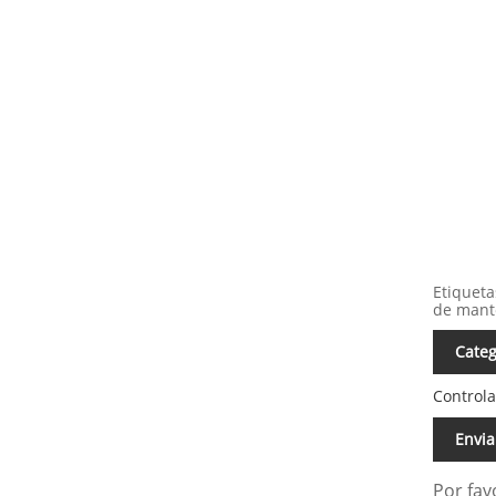
Etiqueta
de mant
Categ
Control
Envia
Por fav