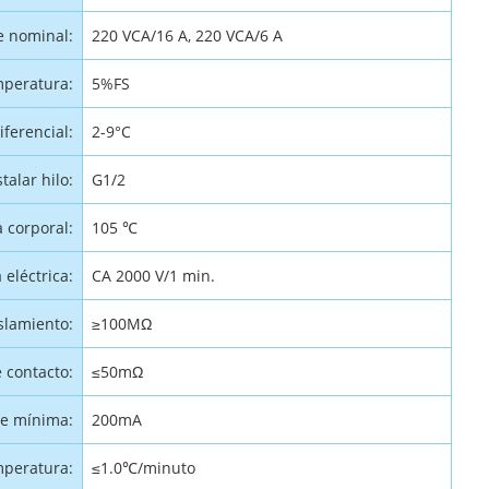
e nominal:
220 VCA/16 A, 220 VCA/6 A
mperatura:
5%FS
iferencial:
2-9°C
stalar hilo:
G1/2
a corporal:
105 ℃
 eléctrica:
CA 2000 V/1 min.
islamiento:
≥100MΩ
e contacto:
≤50mΩ
te mínima:
200mA
mperatura:
≤1.0℃/minuto