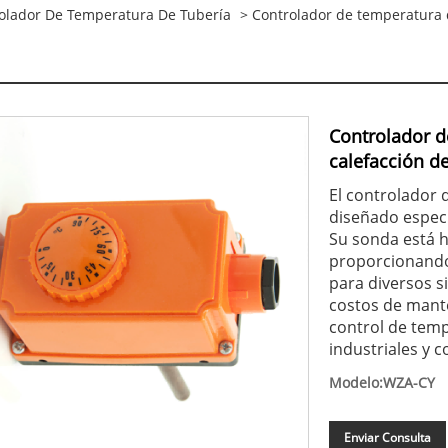
olador De Temperatura De Tubería
> Controlador de temperatura d
Controlador d
calefacción d
El controlador 
diseñado especí
Su sonda está h
proporcionando
para diversos si
costos de mante
control de temp
industriales y c
Modelo:WZA-CY
Enviar Consulta