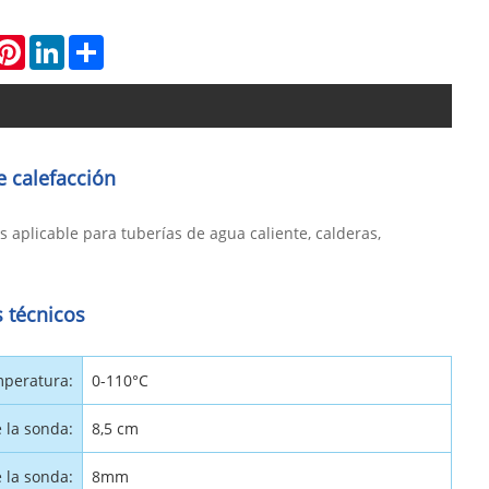
hatsApp
Pinterest
LinkedIn
Share
e calefacción
aplicable para tuberías de agua caliente, calderas,
 técnicos
mperatura:
0-110°C
 la sonda:
8,5 cm
 la sonda:
8mm