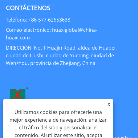
CONTÁCTENOS
Teléfono: +86-577-62653638
Correo electrónico: huaxiglobal@china-
huaxi.com
DIRECCIÓN: No. 1 Huajin Road, aldea de Huabei,
ciudad de Liushi, ciudad de Yueqing, ciudad de
Wenzhou, provincia de Zhejiang, China
X
Utilizamos cookies para ofrecerle una
mejor experiencia de navegación, analizar
el tráfico del sitio y personalizar el
contenido. Al utilizar este sitio, acepta
Copyright © 2024 Zhejiang Huaxi Electronics Co., Ltd. Todos los derechos